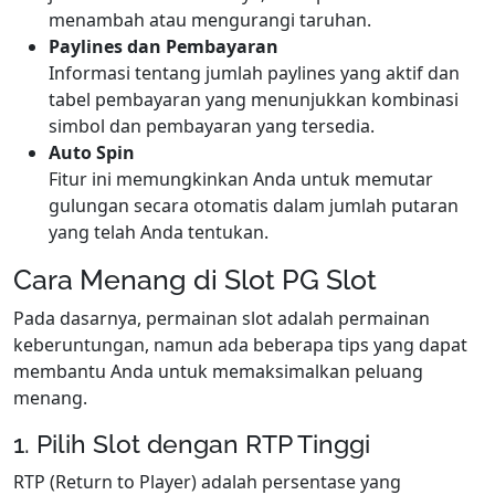
menambah atau mengurangi taruhan.
Paylines dan Pembayaran
Informasi tentang jumlah paylines yang aktif dan
tabel pembayaran yang menunjukkan kombinasi
simbol dan pembayaran yang tersedia.
Auto Spin
Fitur ini memungkinkan Anda untuk memutar
gulungan secara otomatis dalam jumlah putaran
yang telah Anda tentukan.
Cara Menang di Slot PG Slot
Pada dasarnya, permainan slot adalah permainan
keberuntungan, namun ada beberapa tips yang dapat
membantu Anda untuk memaksimalkan peluang
menang.
1. Pilih Slot dengan RTP Tinggi
RTP (Return to Player) adalah persentase yang