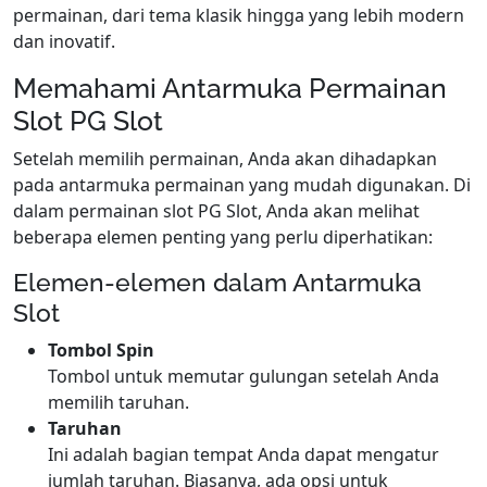
permainan, dari tema klasik hingga yang lebih modern
dan inovatif.
Memahami Antarmuka Permainan
Slot PG Slot
Setelah memilih permainan, Anda akan dihadapkan
pada antarmuka permainan yang mudah digunakan. Di
dalam permainan slot PG Slot, Anda akan melihat
beberapa elemen penting yang perlu diperhatikan:
Elemen-elemen dalam Antarmuka
Slot
Tombol Spin
Tombol untuk memutar gulungan setelah Anda
memilih taruhan.
Taruhan
Ini adalah bagian tempat Anda dapat mengatur
jumlah taruhan. Biasanya, ada opsi untuk