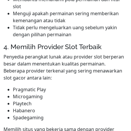
slot
Menguji apakah permainan sering memberikan
kemenangan atau tidak
Tidak perlu mengeluarkan uang sebelum yakin
dengan pilihan permainan
4. Memilih Provider Slot Terbaik
Penyedia perangkat lunak atau provider slot berperan
besar dalam menentukan kualitas permainan.
Beberapa provider terkenal yang sering menawarkan
slot gacor antara lain:
Pragmatic Play
Microgaming
Playtech
Habanero
Spadegaming
Memilih situs yang bekerja sama dengan provider