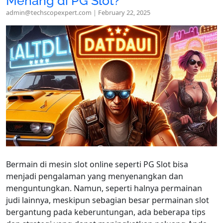
Menang di PG Slot?
admin@techscopexpert.com
|
February 22, 2025
Bermain di mesin slot online seperti PG Slot bisa
menjadi pengalaman yang menyenangkan dan
menguntungkan. Namun, seperti halnya permainan
judi lainnya, meskipun sebagian besar permainan slot
bergantung pada keberuntungan, ada beberapa tips