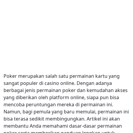
Poker merupakan salah satu permainan kartu yang
sangat populer di casino online. Dengan adanya
berbagai jenis permainan poker dan kemudahan akses
yang diberikan oleh platform online, siapa pun bisa
mencoba peruntungan mereka di permainan ini.
Namun, bagi pemula yang baru memulai, permainan ini
bisa terasa sedikit membingungkan. Artikel ini akan
membantu Anda memahami dasar-dasar permainan