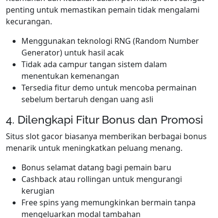
penting untuk memastikan pemain tidak mengalami
kecurangan.
Menggunakan teknologi RNG (Random Number
Generator) untuk hasil acak
Tidak ada campur tangan sistem dalam
menentukan kemenangan
Tersedia fitur demo untuk mencoba permainan
sebelum bertaruh dengan uang asli
4. Dilengkapi Fitur Bonus dan Promosi
Situs slot gacor biasanya memberikan berbagai bonus
menarik untuk meningkatkan peluang menang.
Bonus selamat datang bagi pemain baru
Cashback atau rollingan untuk mengurangi
kerugian
Free spins yang memungkinkan bermain tanpa
mengeluarkan modal tambahan