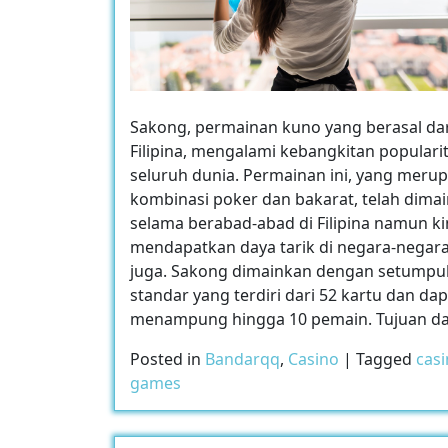
Sakong, permainan kuno yang berasal dar
Filipina, mengalami kebangkitan popularit
seluruh dunia. Permainan ini, yang meru
kombinasi poker dan bakarat, telah dima
selama berabad-abad di Filipina namun ki
mendapatkan daya tarik di negara-negara
juga. Sakong dimainkan dengan setumpu
standar yang terdiri dari 52 kartu dan dap
menampung hingga 10 pemain. Tujuan dar
Posted in
Bandarqq
,
Casino
|
Tagged
cas
games