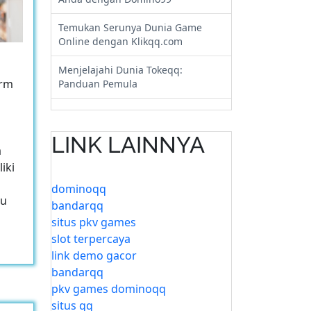
Temukan Serunya Dunia Game
Online dengan Klikqq.com
Menjelajahi Dunia Tokeqq:
orm
Panduan Pemula
LINK LAINNYA
a
iki
dominoqq
lu
bandarqq
situs pkv games
slot terpercaya
link demo gacor
bandarqq
pkv games dominoqq
situs qq