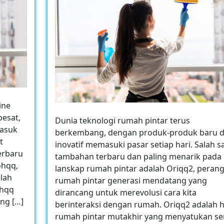
ine
pesat,
Dunia teknologi rumah pintar terus
masuk
berkembang, dengan produk-produk baru 
t
inovatif memasuki pasar setiap hari. Salah s
erbaru
tambahan terbaru dan paling menarik pada
ohqq,
lanskap rumah pintar adalah Oriqq2, peran
elah
rumah pintar generasi mendatang yang
ohqq
dirancang untuk merevolusi cara kita
ng […]
berinteraksi dengan rumah. Oriqq2 adalah 
rumah pintar mutakhir yang menyatukan s