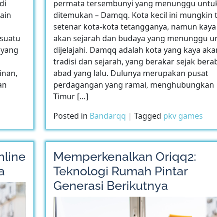
di
permata tersembunyi yang menunggu untu
ain
ditemukan – Damqq. Kota kecil ini mungkin 
setenar kota-kota tetangganya, namun kaya
esuatu
akan sejarah dan budaya yang menunggu u
 yang
dijelajahi. Damqq adalah kota yang kaya aka
tradisi dan sejarah, yang berakar sejak bera
inan,
abad yang lalu. Dulunya merupakan pusat
an
perdagangan yang ramai, menghubungkan
Timur […]
Posted in
Bandarqq
|
Tagged
pkv games
line
Memperkenalkan Oriqq2:
a
Teknologi Rumah Pintar
Generasi Berikutnya