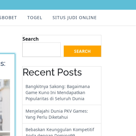
SBOBET
TOGEL
SITUS JUDI ONLINE
Search
SEARCH
s:
Recent Posts
Bangkitnya Sakong: Bagaimana
Game Kuno Ini Mendapatkan
Popularitas di Seluruh Dunia
Menjelajahi Dunia PKV Games:
Yang Perlu Diketahui
Bebaskan Keunggulan Kompetitif
Anda dengan Domino99