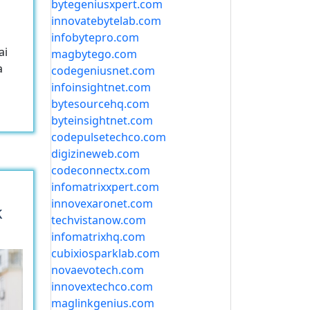
bytegeniusxpert.com
innovatebytelab.com
infobytepro.com
ai
magbytego.com
a
codegeniusnet.com
infoinsightnet.com
bytesourcehq.com
byteinsightnet.com
codepulsetechco.com
digizineweb.com
codeconnectx.com
infomatrixxpert.com
innovexaronet.com
k
techvistanow.com
infomatrixhq.com
cubixiosparklab.com
novaevotech.com
innovextechco.com
maglinkgenius.com