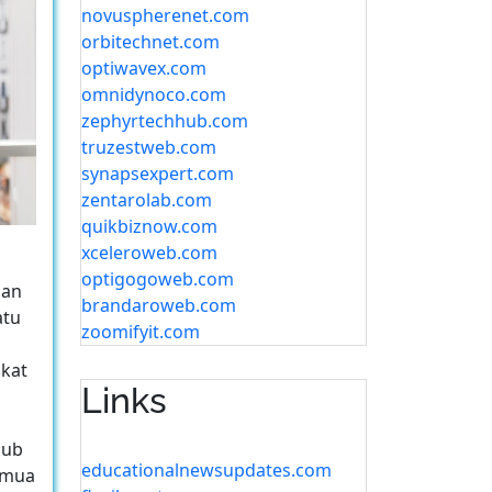
novuspherenet.com
orbitechnet.com
optiwavex.com
omnidynoco.com
zephyrtechhub.com
truzestweb.com
synapsexpert.com
zentarolab.com
quikbiznow.com
xceleroweb.com
optigogoweb.com
dan
brandaroweb.com
atu
zoomifyit.com
gkat
Links
hub
educationalnewsupdates.com
emua