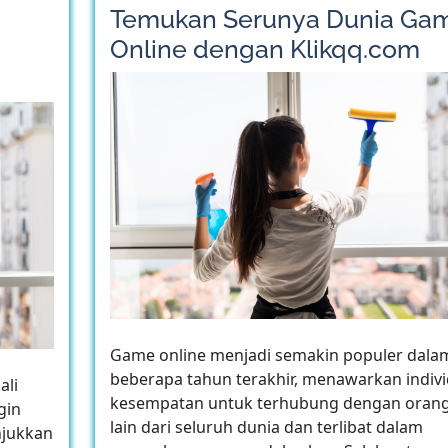
Temukan Serunya Dunia Ga
Online dengan Klikqq.com
Game online menjadi semakin populer dala
beberapa tahun terakhir, menawarkan indiv
ali
kesempatan untuk terhubung dengan oran
gin
lain dari seluruh dunia dan terlibat dalam
njukkan