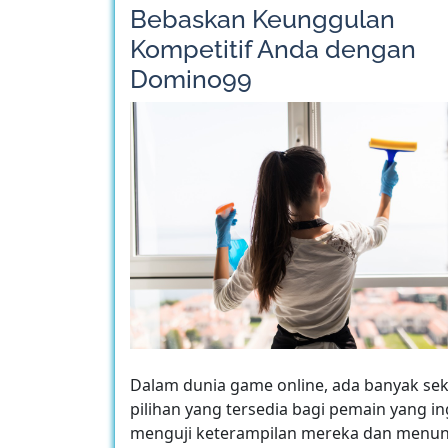
Bebaskan Keunggulan
Kompetitif Anda dengan
Domino99
Dalam dunia game online, ada banyak sek
pilihan yang tersedia bagi pemain yang in
menguji keterampilan mereka dan menu