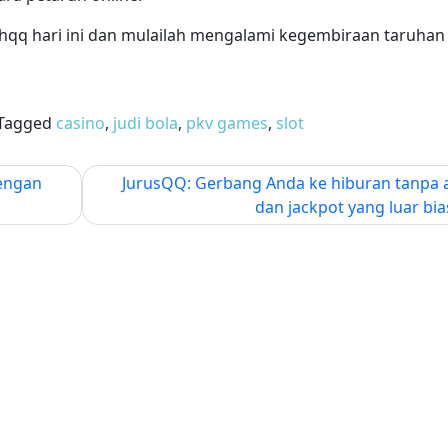
qq hari ini dan mulailah mengalami kegembiraan taruhan 
Tagged
casino
,
judi bola
,
pkv games
,
slot
engan
JurusQQ: Gerbang Anda ke hiburan tanpa 
dan jackpot yang luar bia