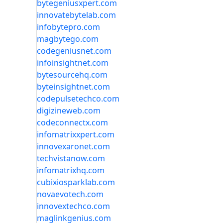
bytegeniusxpert.com
innovatebytelab.com
infobytepro.com
magbytego.com
codegeniusnet.com
infoinsightnet.com
bytesourcehq.com
byteinsightnet.com
codepulsetechco.com
digizineweb.com
codeconnectx.com
infomatrixxpert.com
innovexaronet.com
techvistanow.com
infomatrixhq.com
cubixiosparklab.com
novaevotech.com
innovextechco.com
maglinkgenius.com