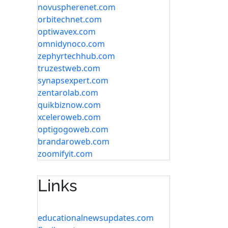
novuspherenet.com
orbitechnet.com
optiwavex.com
omnidynoco.com
zephyrtechhub.com
truzestweb.com
synapsexpert.com
zentarolab.com
quikbiznow.com
xceleroweb.com
optigogoweb.com
brandaroweb.com
zoomifyit.com
Links
educationalnewsupdates.com