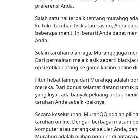
preferensi Anda.
Salah satu hal terbaik tentang murahqq ada
ke toko taruhan fisik atau kasino, Anda d
beberapa menit. Ini berarti Anda dapat m
Anda.
Selain taruhan olahraga, Murahqq juga me
Dari permainan meja klasik seperti blackjac
opsi ketika datang ke game kasino online d
Fitur hebat lainnya dari Murahqq adalah 
mereka. Dari bonus selamat datang untuk 
yang loyal, ada banyak peluang untuk m
taruhan Anda sebaik -baiknya.
Secara keseluruhan, MurahQQ adalah piliha
taruhan online. Dengan berbagai macam per
komputer atau perangkat seluler Anda, da
Murahqq adalah pilihan populer di antara p