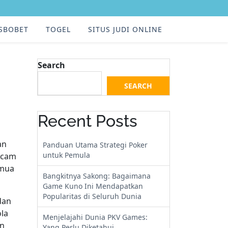
SBOBET
TOGEL
SITUS JUDI ONLINE
Search
SEARCH
Recent Posts
an
Panduan Utama Strategi Poker
untuk Pemula
macam
emua
Bangkitnya Sakong: Bagaimana
Game Kuno Ini Mendapatkan
Popularitas di Seluruh Dunia
dan
la
Menjelajahi Dunia PKV Games:
an
Yang Perlu Diketahui