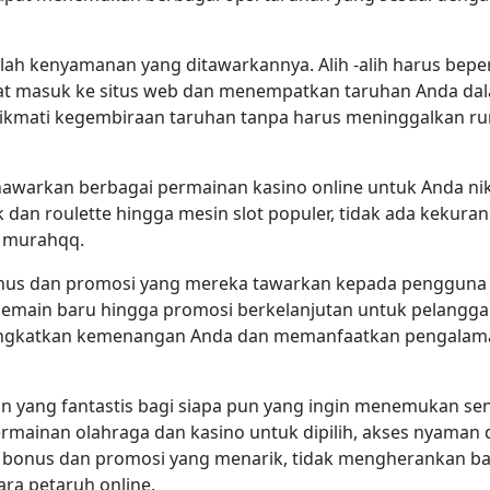
lah kenyamanan yang ditawarkannya. Alih -alih harus bepe
apat masuk ke situs web dan menempatkan taruhan Anda da
enikmati kegembiraan taruhan tanpa harus meninggalkan r
nawarkan berbagai permainan kasino online untuk Anda ni
k dan roulette hingga mesin slot populer, tidak ada kekura
i murahqq.
bonus dan promosi yang mereka tawarkan kepada pengguna
pemain baru hingga promosi berkelanjutan untuk pelangg
eningkatkan kemenangan Anda dan memanfaatkan pengalam
n yang fantastis bagi siapa pun yang ingin menemukan sen
mainan olahraga dan kasino untuk dipilih, akses nyaman 
n bonus dan promosi yang menarik, tidak mengherankan b
ara petaruh online.