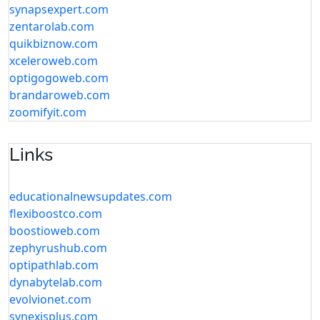
synapsexpert.com
zentarolab.com
quikbiznow.com
xceleroweb.com
optigogoweb.com
brandaroweb.com
zoomifyit.com
Links
educationalnewsupdates.com
flexiboostco.com
boostioweb.com
zephyrushub.com
optipathlab.com
dynabytelab.com
evolvionet.com
synexisplus.com