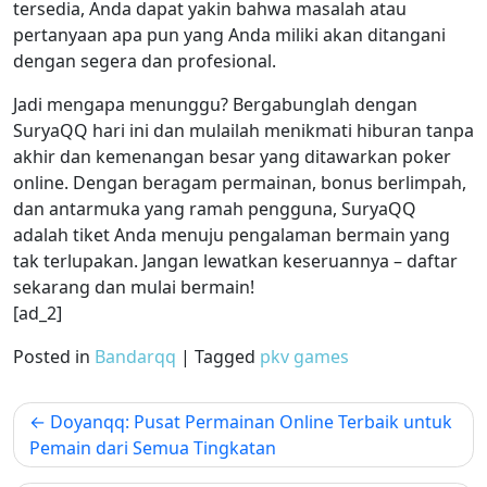
tersedia, Anda dapat yakin bahwa masalah atau
pertanyaan apa pun yang Anda miliki akan ditangani
dengan segera dan profesional.
Jadi mengapa menunggu? Bergabunglah dengan
SuryaQQ hari ini dan mulailah menikmati hiburan tanpa
akhir dan kemenangan besar yang ditawarkan poker
online. Dengan beragam permainan, bonus berlimpah,
dan antarmuka yang ramah pengguna, SuryaQQ
adalah tiket Anda menuju pengalaman bermain yang
tak terlupakan. Jangan lewatkan keseruannya – daftar
sekarang dan mulai bermain!
[ad_2]
Posted in
Bandarqq
|
Tagged
pkv games
Post
Doyanqq: Pusat Permainan Online Terbaik untuk
navigation
Pemain dari Semua Tingkatan