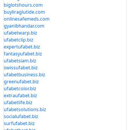
biglotshours.com
buyliraglutide.com
onlinesafemeds.com
gyanibhandar.com
ufabetwarp.biz
ufabetclip.biz
expertufabet.biz
fantasyufabet.biz
ufabetsiam.biz
swissufabet.biz
ufabetbusiness.biz
greenufabet.biz
ufabetcolor.biz
extraufabet.biz
ufabetlife.biz
ufabetsolutions.biz
socialufabet.biz
surfufabet.biz