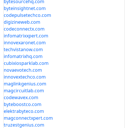
bytesourcehq.com
byteinsightnet.com
codepulsetechco.com
digizineweb.com
codeconnectx.com
infomatrixxpert.com
innovexaronet.com
techvistanow.com
infomatrixhq.com
cubixiosparklab.com
novaevotech.com
innovextechco.com
maglinkgenius.com
magcircuitlab.com
codewavex.com
byteboostco.com
elektrabyteco.com
magconnectxpert.com
truzestgenius.com