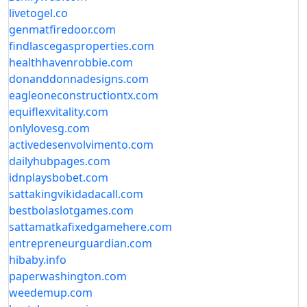
livetogel.co
genmatfiredoor.com
findlascegasproperties.com
healthhavenrobbie.com
donanddonnadesigns.com
eagleoneconstructiontx.com
equiflexvitality.com
onlylovesg.com
activedesenvolvimento.com
dailyhubpages.com
idnplaysbobet.com
sattakingvikidadacall.com
bestbolaslotgames.com
sattamatkafixedgamehere.com
entrepreneurguardian.com
hibaby.info
paperwashington.com
weedemup.com