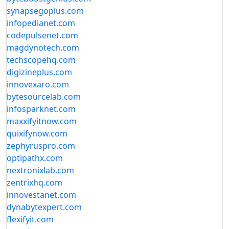
synapsegoplus.com
infopedianet.com
codepulsenet.com
magdynotech.com
techscopehq.com
digizineplus.com
innovexaro.com
bytesourcelab.com
infosparknet.com
maxxifyitnow.com
quixifynow.com
zephyruspro.com
optipathx.com
nextronixlab.com
zentrixhq.com
innovestanet.com
dynabytexpert.com
flexifyit.com