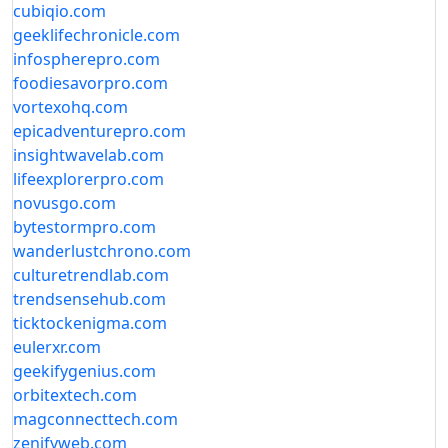
cubiqio.com
geeklifechronicle.com
infospherepro.com
foodiesavorpro.com
vortexohq.com
epicadventurepro.com
insightwavelab.com
lifeexplorerpro.com
novusgo.com
bytestormpro.com
wanderlustchrono.com
culturetrendlab.com
trendsensehub.com
ticktockenigma.com
eulerxr.com
geekifygenius.com
orbitextech.com
magconnecttech.com
zenifyweb.com