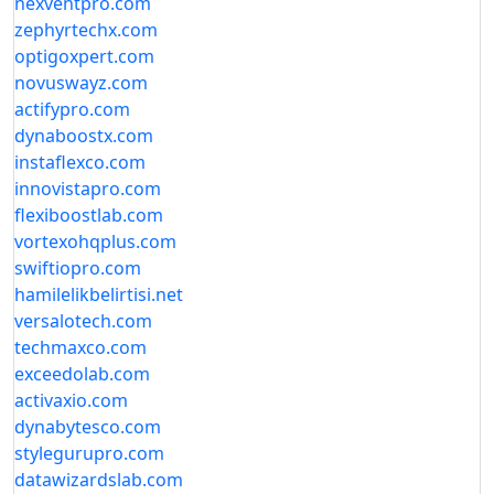
nexventpro.com
zephyrtechx.com
optigoxpert.com
novuswayz.com
actifypro.com
dynaboostx.com
instaflexco.com
innovistapro.com
flexiboostlab.com
vortexohqplus.com
swiftiopro.com
hamilelikbelirtisi.net
versalotech.com
techmaxco.com
exceedolab.com
activaxio.com
dynabytesco.com
stylegurupro.com
datawizardslab.com