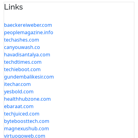
Links
baeckereiweber.com
peoplemagazine.info
techashes.com
canyouwash.co
havadisantalya.com
techdtimes.com
techieboot.com
gundembalikesir.com
itechar.com
yesbold.com
healthhubzone.com
ebaraat.com
techjuiced.com
byteboosttech.com
magnexushub.com
virtuogoweb.com