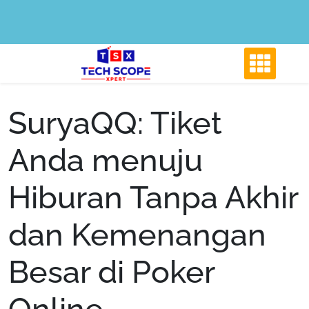
Skip
to
content
SuryaQQ: Tiket
Anda menuju
Hiburan Tanpa Akhir
dan Kemenangan
Besar di Poker