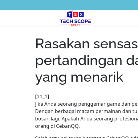
Skip
to
content
Rasakan sensa
pertandingan 
yang menarik
[ad_1]
Jika Anda seorang penggemar game dan per
Dengan berbagai macam permainan dan turn
bosan lagi. Apakah Anda seorang profesio
orang di CebanQQ.