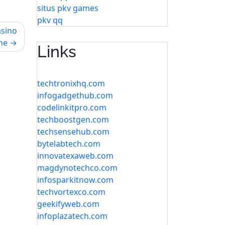
situs pkv games
pkv qq
asino
ne
Links
techtronixhq.com
infogadgethub.com
codelinkitpro.com
techboostgen.com
techsensehub.com
bytelabtech.com
innovatexaweb.com
magdynotechco.com
infosparkitnow.com
techvortexco.com
geekifyweb.com
infoplazatech.com