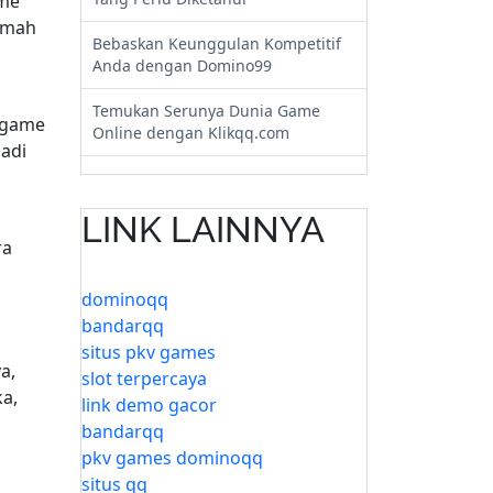
ame
umah
Bebaskan Keunggulan Kompetitif
i
Anda dengan Domino99
Temukan Serunya Dunia Game
n game
Online dengan Klikqq.com
adi
LINK LAINNYA
ra
dominoqq
bandarqq
situs pkv games
a,
slot terpercaya
a,
link demo gacor
bandarqq
pkv games dominoqq
situs qq