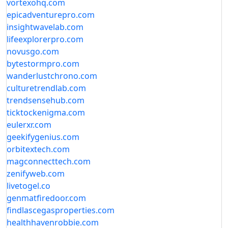
vortexohq.com
epicadventurepro.com
insightwavelab.com
lifeexplorerpro.com
novusgo.com
bytestormpro.com
wanderlustchrono.com
culturetrendlab.com
trendsensehub.com
ticktockenigma.com
eulerxr.com
geekifygenius.com
orbitextech.com
magconnecttech.com
zenifyweb.com
livetogel.co
genmatfiredoor.com
findlascegasproperties.com
healthhavenrobbie.com