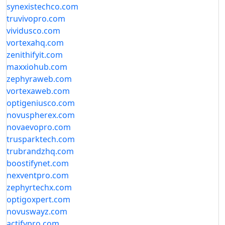
synexistechco.com
truvivopro.com
vividusco.com
vortexahq.com
zenithifyit.com
maxxiohub.com
zephyraweb.com
vortexaweb.com
optigeniusco.com
novuspherex.com
novaevopro.com
trusparktech.com
trubrandzhq.com
boostifynet.com
nexventpro.com
zephyrtechx.com
optigoxpert.com
novuswayz.com
actifypro.com