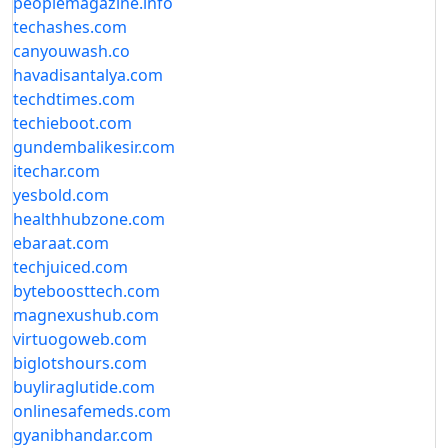
peoplemagazine.info
techashes.com
canyouwash.co
havadisantalya.com
techdtimes.com
techieboot.com
gundembalikesir.com
itechar.com
yesbold.com
healthhubzone.com
ebaraat.com
techjuiced.com
byteboosttech.com
magnexushub.com
virtuogoweb.com
biglotshours.com
buyliraglutide.com
onlinesafemeds.com
gyanibhandar.com