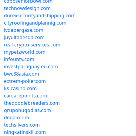
cobbseniorbowl.com
technowdesign.com
durexsecurityandshipping.com
cityroofingandplannig.com
ivdabergasa.com
juyultadesga.com
real-crypto-services.com
mypetzworld.com
infounty.com
investparaguay-eu.com
bwc88asia.com
extrem-poker.com
ks-casino.com
carcarepoints.com
thedoodlebreeders.com
grupohugodias.com
deqair.com
techsilvers.com
ningkatinskill.com