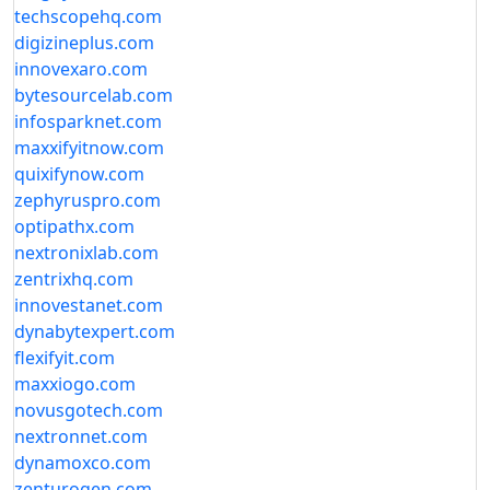
techscopehq.com
digizineplus.com
innovexaro.com
bytesourcelab.com
infosparknet.com
maxxifyitnow.com
quixifynow.com
zephyruspro.com
optipathx.com
nextronixlab.com
zentrixhq.com
innovestanet.com
dynabytexpert.com
flexifyit.com
maxxiogo.com
novusgotech.com
nextronnet.com
dynamoxco.com
zenturogen.com