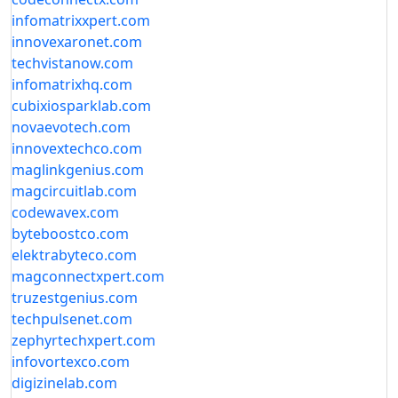
infomatrixxpert.com
innovexaronet.com
techvistanow.com
infomatrixhq.com
cubixiosparklab.com
novaevotech.com
innovextechco.com
maglinkgenius.com
magcircuitlab.com
codewavex.com
byteboostco.com
elektrabyteco.com
magconnectxpert.com
truzestgenius.com
techpulsenet.com
zephyrtechxpert.com
infovortexco.com
digizinelab.com