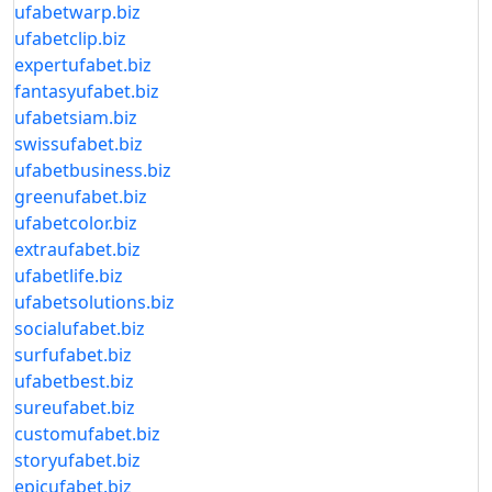
ufabetwarp.biz
ufabetclip.biz
expertufabet.biz
fantasyufabet.biz
ufabetsiam.biz
swissufabet.biz
ufabetbusiness.biz
greenufabet.biz
ufabetcolor.biz
extraufabet.biz
ufabetlife.biz
ufabetsolutions.biz
socialufabet.biz
surfufabet.biz
ufabetbest.biz
sureufabet.biz
customufabet.biz
storyufabet.biz
epicufabet.biz