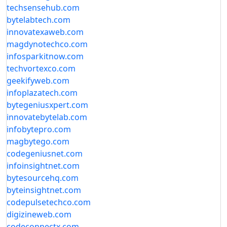
techsensehub.com
bytelabtech.com
innovatexaweb.com
magdynotechco.com
infosparkitnow.com
techvortexco.com
geekifyweb.com
infoplazatech.com
bytegeniusxpert.com
innovatebytelab.com
infobytepro.com
magbytego.com
codegeniusnet.com
infoinsightnet.com
bytesourcehq.com
byteinsightnet.com
codepulsetechco.com
digizineweb.com
codeconnectx.com