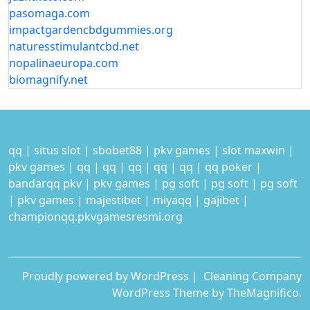
pasomaga.com
impactgardencbdgummies.org
naturesstimulantcbd.net
nopalinaeuropa.com
biomagnify.net
qq
|
situs slot
|
sbobet88
|
pkv games
|
slot maxwin
|
pkv games
|
qq
|
qq
|
qq
|
qq
|
qq
|
qq poker
|
bandarqq pkv
|
pkv games
|
pg soft
|
pg soft
|
pg soft
|
pkv games
|
majestibet
|
miyaqq
|
gajibet
|
championqq.pkvgamesresmi.org
Proudly powered by WordPress
|
Cleaning Company
WordPress Theme
by TheMagnifico.