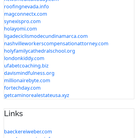
roofingnevada.info
magconnectx.com
synexispro.com
holayomi.com
ligadeciclismodecundinamarca.com
nashvilleworkerscompensationattorney.com
holyfamilycathedralschool.org
londonkiddy.com
ufabetcoaching.biz
davismindfulness.org
millionairebyte.com
fortechday.com
getcaminorealestateusa.xyz
Links
baeckereiweber.com