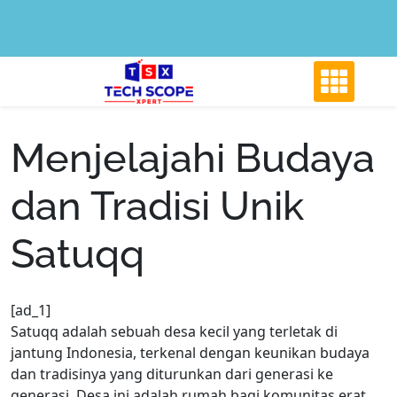
Skip
to
content
Menjelajahi Budaya
dan Tradisi Unik
Satuqq
[ad_1]
Satuqq adalah sebuah desa kecil yang terletak di
jantung Indonesia, terkenal dengan keunikan budaya
dan tradisinya yang diturunkan dari generasi ke
generasi. Desa ini adalah rumah bagi komunitas erat