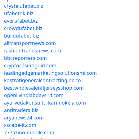
crystalufabet.biz
ufabetok.biz
everufabet.biz
crowdufabet.biz
buildufabet.biz
alltransportnews.com
fashiontrandsnews.com
bbcreporters.com
cryptocasinoguid.com
leadingedgemarketingsolutionsmi.com
kastratigeneralcontractinginc.co
bestwholesalenfljerseysshop.com
openlivinglabdays14.com
ayurvedakonsultti-kari-nokela.com
antitraders.biz
aryanews24.com
xscape-it.com
777azino-mobile.com