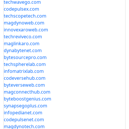
techwavego.com
codepulsex.com
techscopetech.com
magdynoweb.com
innovexaroweb.com
techreviveco.com
maglinkaro.com
dynabytenet.com
bytesourcepro.com
techspherelab.com
infomatrixlab.com
codeversehub.com
byteverseweb.com
magconnecthub.com
byteboostgenius.com
synapsegoplus.com
infopedianet.com
codepulsenet.com
magdynotech.com