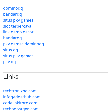
dominoqq
bandarqq
situs pkv games
slot terpercaya
link demo gacor
bandarqq
pkv games dominoqq
situs qq
situs pkv games
pkv qq
Links
techtronixhq.com
infogadgethub.com
codelinkitpro.com
techboostgen.com