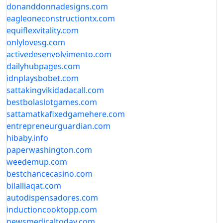
donanddonnadesigns.com
eagleoneconstructiontx.com
equiflexvitality.com
onlylovesg.com
activedesenvolvimento.com
dailyhubpages.com
idnplaysbobet.com
sattakingvikidadacall.com
bestbolaslotgames.com
sattamatkafixedgamehere.com
entrepreneurguardian.com
hibaby.info
paperwashington.com
weedemup.com
bestchancecasino.com
bilalliaqat.com
autodispensadores.com
inductioncooktopp.com
newsmedicaltoday.com