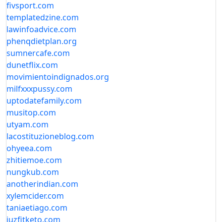
fivsport.com
templatedzine.com
lawinfoadvice.com
phenqdietplan.org
sumnercafe.com
dunetflix.com
movimientoindignados.org
milfxxxpussy.com
uptodatefamily.com
musitop.com
utyam.com
lacostituzioneblog.com
ohyeea.com
zhitiemoe.com
nungkub.com
anotherindian.com
xylemcider.com
taniaetiago.com
juzfitketo.com