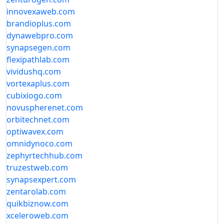
innovexaweb.com
brandioplus.com
dynawebpro.com
synapsegen.com
flexipathlab.com
vividushq.com
vortexaplus.com
cubixiogo.com
novuspherenet.com
orbitechnet.com
optiwavex.com
omnidynoco.com
zephyrtechhub.com
truzestweb.com
synapsexpert.com
zentarolab.com
quikbiznow.com
xceleroweb.com