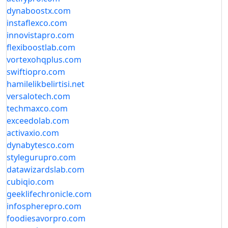
dynaboostx.com
instaflexco.com
innovistapro.com
flexiboostlab.com
vortexohqplus.com
swiftiopro.com
hamilelikbelirtisi.net
versalotech.com
techmaxco.com
exceedolab.com
activaxio.com
dynabytesco.com
stylegurupro.com
datawizardslab.com
cubiqio.com
geeklifechronicle.com
infospherepro.com
foodiesavorpro.com