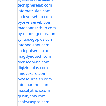
techspherelab.com
infomatrixlab.com
codeversehub.com
byteverseweb.com
magconnecthub.com
byteboostgenius.com
synapsegoplus.com
infopedianet.com
codepulsenet.com
magdynotech.com
techscopehq.com
digizineplus.com
innovexaro.com
bytesourcelab.com
infosparknet.com
maxxifyitnow.com
quixifynow.com
zephyruspro.com