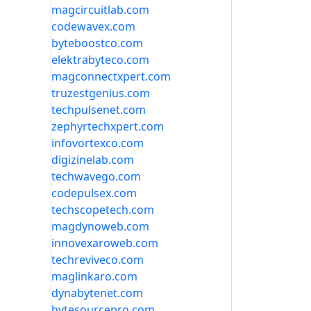
magcircuitlab.com
codewavex.com
byteboostco.com
elektrabyteco.com
magconnectxpert.com
truzestgenius.com
techpulsenet.com
zephyrtechxpert.com
infovortexco.com
digizinelab.com
techwavego.com
codepulsex.com
techscopetech.com
magdynoweb.com
innovexaroweb.com
techreviveco.com
maglinkaro.com
dynabytenet.com
bytesourcepro.com