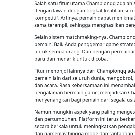
Salah satu fitur utama Championqq ​​adal
dengan lawan dengan tingkat keahlian ser
kompetitif. Artinya, pemain dapat menikm
sama terampil, sehingga menghasilkan pen
Selain sistem matchmaking-nya, Championq
pemain. Baik Anda penggemar game strategi
untuk semua orang. Dan dengan permainan 
baru dan menarik untuk dicoba.
Fitur menonjol lainnya dari Championqq ​​
pemain lain dari seluruh dunia, mengobro
dan acara. Rasa kebersamaan ini menamba
pengalaman bermain game, menjadikan Cha
menyenangkan bagi pemain dari segala usia
Namun mungkin aspek yang paling mengesa
dan pertumbuhan. Platform ini terus berke
secara berkala untuk meningkatkan pengal
dan gameplay hingga mode dan tantangan 