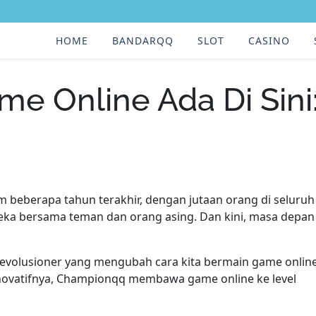
HOME
BANDARQQ
SLOT
CASINO
e Online Ada Di Sini
 beberapa tahun terakhir, dengan jutaan orang di seluruh
ka bersama teman dan orang asing. Dan kini, masa depa
revolusioner yang mengubah cara kita bermain game online
inovatifnya, Championqq ​​membawa game online ke level