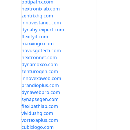
optipathx.com
nextronixlab.com
zentrixhq.com
innovestanet.com
dynabytexpert.com
flexifyit.com
maxxiogo.com
novusgotech.com
nextronnet.com
dynamoxco.com
zenturogen.com
innovexaweb.com
brandioplus.com
dynawebpro.com
synapsegen.com
flexipathlab.com
vividushq.com
vortexaplus.com
cubixiogo.com