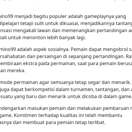
ino99 menjadi begitu populer adalah gameplaynya yang
elajari tetapi sulit untuk dikuasai, menjadikannya tanta
 Sensasi mengakali lawan dan memenangkan pertandingan a
li untuk menonton lebih banyak lagi.
mino99 adalah aspek sosialnya. Pemain dapat mengobrol s
ersahabatan dan persaingan di sepanjang pertandingan. Ra
embiraan ekstra pada permainan, saat para pemain berus
kan mereka.
ode permainan agar semuanya tetap segar dan menarik. 
juga dapat berkompetisi dalam turnamen, tantangan, dan 
sesuatu yang baru dan menarik untuk dicoba di dalam game
ndengarkan masukan pemain dan melakukan pembaruan r
ame. Komitmen terhadap kualitas ini telah membantu
nya dan membuat para pemain tetap terlibat.