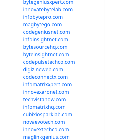
bytegeniusxpert.com
innovatebytelab.com
infobytepro.com
magbytego.com
codegeniusnet.com
infoinsightnet.com
bytesourcehq.com
byteinsightnet.com
codepulsetechco.com
digizineweb.com
codeconnectx.com
infomatrixxpert.com
innovexaronet.com
techvistanow.com
infomatrixhq.com
cubixiosparklab.com
novaevotech.com
innovextechco.com
maglinkgenius.com