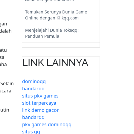
Temukan Serunya Dunia Game
Online dengan Klikqq.com
ngan
Menjelajahi Dunia Tokeqq:
dalah
Panduan Pemula
atu
sa
LINK LAINNYA
aha
dominoqq
Selain
bandarqq
acara
situs pkv games
.
slot terpercaya
utin
link demo gacor
bandarqq
pkv games dominoqq
situs qq