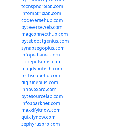
techspherelab.com
infomatrixlab.com
codeversehub.com
byteverseweb.com
magconnecthub.com
byteboostgenius.com
synapsegoplus.com
infopedianet.com
codepulsenet.com
magdynotech.com
techscopehq.com
digizineplus.com
innovexaro.com
bytesourcelab.com
infosparknet.com
maxxifyitnow.com
quixifynow.com
zephyruspro.com