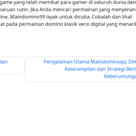
game yang telah memikat para gamer di seluruh dunia de
embaruan rutin. Jika Anda mencari permainan yang menyena
ne, Maindomino99 layak untuk dicoba. Cobalah dan lihat
 pada permainan domino klasik versi digital yang menarik
dan
Pengalaman Utama Maindominoqq: Di
Keterampilan dan Strategi Be
Keberuntung