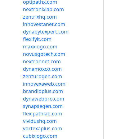
optipathx.com
nextronixlab.com
zentrixhq.com
innovestanet.com
dynabytexpert.com
flexifyit.com
maxxiogo.com
novusgotech.com
nextronnet.com
dynamoxco.com
zenturogen.com
innovexaweb.com
brandioplus.com
dynawebpro.com
synapsegen.com
flexipathlab.com
vividushq.com
vortexaplus.com
cubixiogo.com