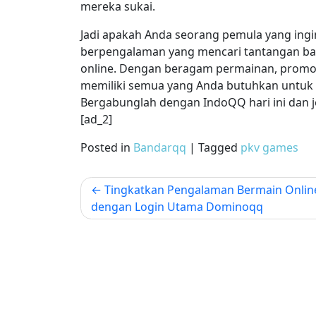
mereka sukai.
Jadi apakah Anda seorang pemula yang ingi
berpengalaman yang mencari tantangan bar
online. Dengan beragam permainan, prom
memiliki semua yang Anda butuhkan untuk 
Bergabunglah dengan IndoQQ hari ini dan j
[ad_2]
Posted in
Bandarqq
|
Tagged
pkv games
Post
Tingkatkan Pengalaman Bermain Onlin
dengan Login Utama Dominoqq
navigation