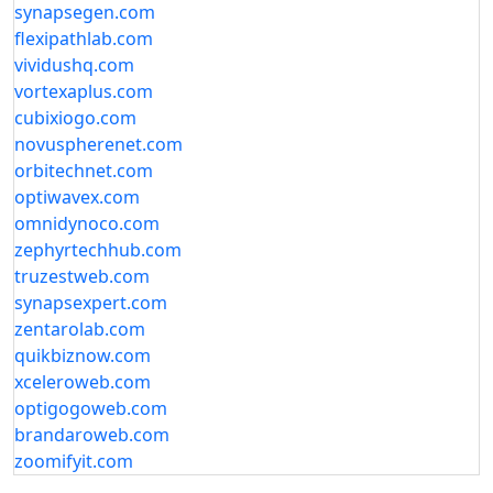
synapsegen.com
flexipathlab.com
vividushq.com
vortexaplus.com
cubixiogo.com
novuspherenet.com
orbitechnet.com
optiwavex.com
omnidynoco.com
zephyrtechhub.com
truzestweb.com
synapsexpert.com
zentarolab.com
quikbiznow.com
xceleroweb.com
optigogoweb.com
brandaroweb.com
zoomifyit.com