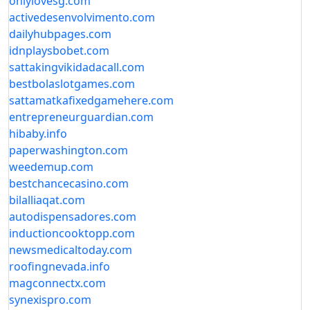
onlylovesg.com
activedesenvolvimento.com
dailyhubpages.com
idnplaysbobet.com
sattakingvikidadacall.com
bestbolaslotgames.com
sattamatkafixedgamehere.com
entrepreneurguardian.com
hibaby.info
paperwashington.com
weedemup.com
bestchancecasino.com
bilalliaqat.com
autodispensadores.com
inductioncooktopp.com
newsmedicaltoday.com
roofingnevada.info
magconnectx.com
synexispro.com