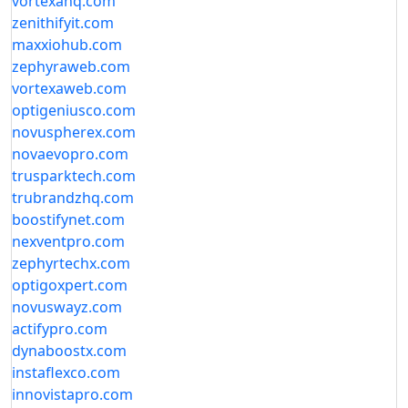
vortexahq.com
zenithifyit.com
maxxiohub.com
zephyraweb.com
vortexaweb.com
optigeniusco.com
novuspherex.com
novaevopro.com
trusparktech.com
trubrandzhq.com
boostifynet.com
nexventpro.com
zephyrtechx.com
optigoxpert.com
novuswayz.com
actifypro.com
dynaboostx.com
instaflexco.com
innovistapro.com