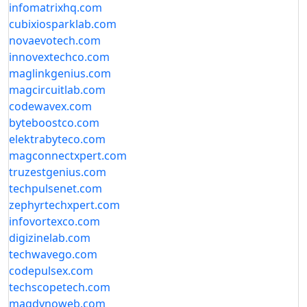
infomatrixhq.com
cubixiosparklab.com
novaevotech.com
innovextechco.com
maglinkgenius.com
magcircuitlab.com
codewavex.com
byteboostco.com
elektrabyteco.com
magconnectxpert.com
truzestgenius.com
techpulsenet.com
zephyrtechxpert.com
infovortexco.com
digizinelab.com
techwavego.com
codepulsex.com
techscopetech.com
magdynoweb.com