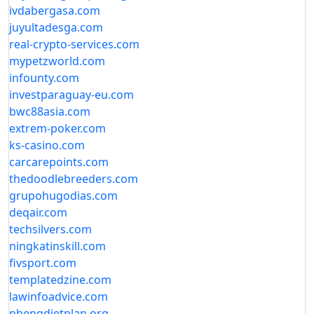
ivdabergasa.com
juyultadesga.com
real-crypto-services.com
mypetzworld.com
infounty.com
investparaguay-eu.com
bwc88asia.com
extrem-poker.com
ks-casino.com
carcarepoints.com
thedoodlebreeders.com
grupohugodias.com
deqair.com
techsilvers.com
ningkatinskill.com
fivsport.com
templatedzine.com
lawinfoadvice.com
phenqdietplan.org