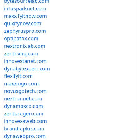
bytesourcelab.com
infosparknet.com
maxxifyitnow.com
quixifynow.com
zephyruspro.com
optipathx.com
nextronixlab.com
zentrixhq.com
innovestanet.com
dynabytexpert.com
flexifyit.com
maxxiogo.com
novusgotech.com
nextronnet.com
dynamoxco.com
zenturogen.com
innovexaweb.com
brandioplus.com
dynawebpro.com