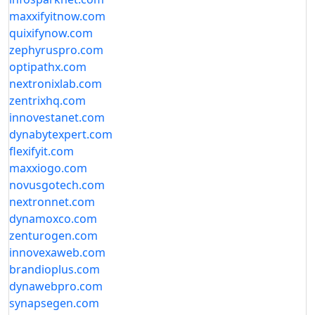
maxxifyitnow.com
quixifynow.com
zephyruspro.com
optipathx.com
nextronixlab.com
zentrixhq.com
innovestanet.com
dynabytexpert.com
flexifyit.com
maxxiogo.com
novusgotech.com
nextronnet.com
dynamoxco.com
zenturogen.com
innovexaweb.com
brandioplus.com
dynawebpro.com
synapsegen.com