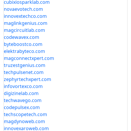
cubixiosparklab.com
novaevotech.com
innovextechco.com
maglinkgenius.com
magcircuitlab.com
codewavex.com
byteboostco.com
elektrabyteco.com
magconnectxpert.com
truzestgenius.com
techpulsenet.com
zephyrtechxpert.com
infovortexco.com
digizinelab.com
techwavego.com
codepulsex.com
techscopetech.com
magdynoweb.com
innovexaroweb.com