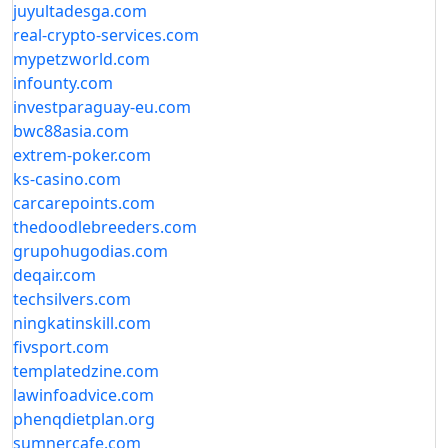
juyultadesga.com
real-crypto-services.com
mypetzworld.com
infounty.com
investparaguay-eu.com
bwc88asia.com
extrem-poker.com
ks-casino.com
carcarepoints.com
thedoodlebreeders.com
grupohugodias.com
deqair.com
techsilvers.com
ningkatinskill.com
fivsport.com
templatedzine.com
lawinfoadvice.com
phenqdietplan.org
sumnercafe.com