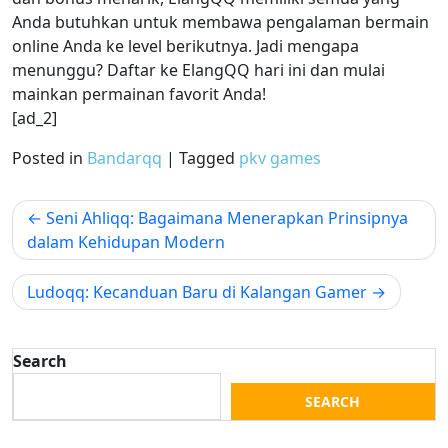
Anda butuhkan untuk membawa pengalaman bermain
online Anda ke level berikutnya. Jadi mengapa
menunggu? Daftar ke ElangQQ hari ini dan mulai
mainkan permainan favorit Anda!
[ad_2]
Posted in
Bandarqq
|
Tagged
pkv games
Post
Seni Ahliqq: Bagaimana Menerapkan Prinsipnya
navigation
dalam Kehidupan Modern
Ludoqq: Kecanduan Baru di Kalangan Gamer
Search
SEARCH