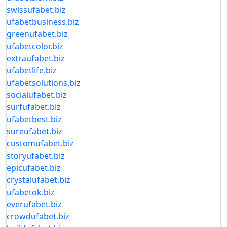
swissufabet.biz
ufabetbusiness.biz
greenufabet.biz
ufabetcolor.biz
extraufabet.biz
ufabetlife.biz
ufabetsolutions.biz
socialufabet.biz
surfufabet.biz
ufabetbest.biz
sureufabet.biz
customufabet.biz
storyufabet.biz
epicufabet.biz
crystalufabet.biz
ufabetok.biz
everufabet.biz
crowdufabet.biz