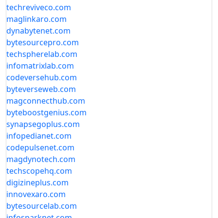
techreviveco.com
maglinkaro.com
dynabytenet.com
bytesourcepro.com
techspherelab.com
infomatrixlab.com
codeversehub.com
byteverseweb.com
magconnecthub.com
byteboostgenius.com
synapsegoplus.com
infopedianet.com
codepulsenet.com
magdynotech.com
techscopehq.com
digizineplus.com
innovexaro.com
bytesourcelab.com
infosparknet.com