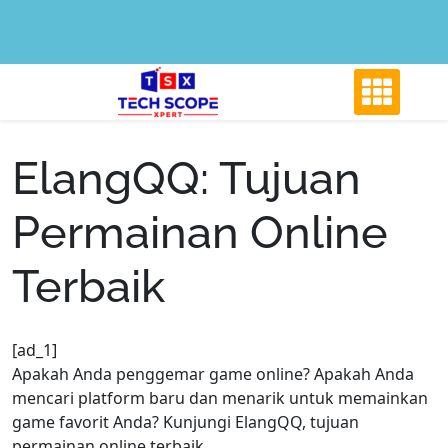
Skip
to
content
ElangQQ: Tujuan
Permainan Online
Terbaik
[ad_1]
Apakah Anda penggemar game online? Apakah Anda
mencari platform baru dan menarik untuk memainkan
game favorit Anda? Kunjungi ElangQQ, tujuan
permainan online terbaik.