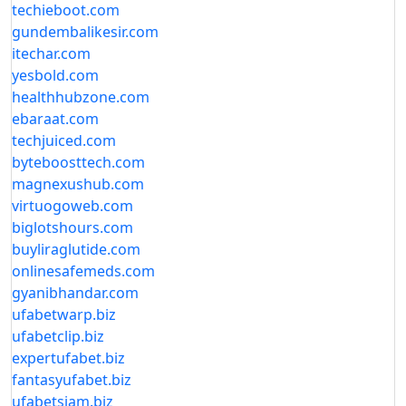
techieboot.com
gundembalikesir.com
itechar.com
yesbold.com
healthhubzone.com
ebaraat.com
techjuiced.com
byteboosttech.com
magnexushub.com
virtuogoweb.com
biglotshours.com
buyliraglutide.com
onlinesafemeds.com
gyanibhandar.com
ufabetwarp.biz
ufabetclip.biz
expertufabet.biz
fantasyufabet.biz
ufabetsiam.biz