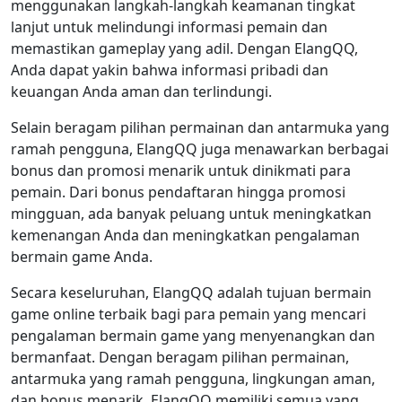
menggunakan langkah-langkah keamanan tingkat
lanjut untuk melindungi informasi pemain dan
memastikan gameplay yang adil. Dengan ElangQQ,
Anda dapat yakin bahwa informasi pribadi dan
keuangan Anda aman dan terlindungi.
Selain beragam pilihan permainan dan antarmuka yang
ramah pengguna, ElangQQ juga menawarkan berbagai
bonus dan promosi menarik untuk dinikmati para
pemain. Dari bonus pendaftaran hingga promosi
mingguan, ada banyak peluang untuk meningkatkan
kemenangan Anda dan meningkatkan pengalaman
bermain game Anda.
Secara keseluruhan, ElangQQ adalah tujuan bermain
game online terbaik bagi para pemain yang mencari
pengalaman bermain game yang menyenangkan dan
bermanfaat. Dengan beragam pilihan permainan,
antarmuka yang ramah pengguna, lingkungan aman,
dan bonus menarik, ElangQQ memiliki semua yang