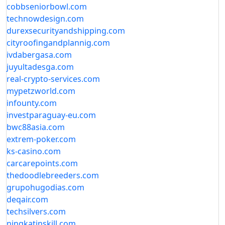
cobbseniorbowl.com
technowdesign.com
durexsecurityandshipping.com
cityroofingandplannig.com
ivdabergasa.com
juyultadesga.com
real-crypto-services.com
mypetzworld.com
infounty.com
investparaguay-eu.com
bwc88asia.com
extrem-poker.com
ks-casino.com
carcarepoints.com
thedoodlebreeders.com
grupohugodias.com
deqair.com
techsilvers.com
ningkatinskill.com