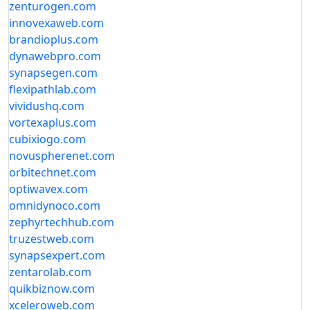
zenturogen.com
innovexaweb.com
brandioplus.com
dynawebpro.com
synapsegen.com
flexipathlab.com
vividushq.com
vortexaplus.com
cubixiogo.com
novuspherenet.com
orbitechnet.com
optiwavex.com
omnidynoco.com
zephyrtechhub.com
truzestweb.com
synapsexpert.com
zentarolab.com
quikbiznow.com
xceleroweb.com