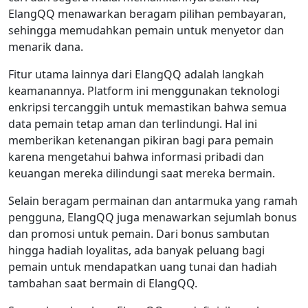
ElangQQ menawarkan beragam pilihan pembayaran,
sehingga memudahkan pemain untuk menyetor dan
menarik dana.
Fitur utama lainnya dari ElangQQ adalah langkah
keamanannya. Platform ini menggunakan teknologi
enkripsi tercanggih untuk memastikan bahwa semua
data pemain tetap aman dan terlindungi. Hal ini
memberikan ketenangan pikiran bagi para pemain
karena mengetahui bahwa informasi pribadi dan
keuangan mereka dilindungi saat mereka bermain.
Selain beragam permainan dan antarmuka yang ramah
pengguna, ElangQQ juga menawarkan sejumlah bonus
dan promosi untuk pemain. Dari bonus sambutan
hingga hadiah loyalitas, ada banyak peluang bagi
pemain untuk mendapatkan uang tunai dan hadiah
tambahan saat bermain di ElangQQ.