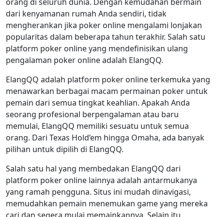
orang di seluruh dunia. Dengan kemudahan bermain
dari kenyamanan rumah Anda sendiri, tidak
mengherankan jika poker online mengalami lonjakan
popularitas dalam beberapa tahun terakhir. Salah satu
platform poker online yang mendefinisikan ulang
pengalaman poker online adalah ElangQQ.
ElangQQ adalah platform poker online terkemuka yang
menawarkan berbagai macam permainan poker untuk
pemain dari semua tingkat keahlian. Apakah Anda
seorang profesional berpengalaman atau baru
memulai, ElangQQ memiliki sesuatu untuk semua
orang. Dari Texas Hold’em hingga Omaha, ada banyak
pilihan untuk dipilih di ElangQQ.
Salah satu hal yang membedakan ElangQQ dari
platform poker online lainnya adalah antarmukanya
yang ramah pengguna. Situs ini mudah dinavigasi,
memudahkan pemain menemukan game yang mereka
cari dan segera mulai memainkannya. Selain itu,