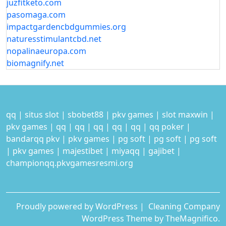
juzfitketo.com
pasomaga.com
impactgardencbdgummies.org
naturesstimulantcbd.net
nopalinaeuropa.com
biomagnify.net
qq
|
situs slot
|
sbobet88
|
pkv games
|
slot maxwin
|
pkv games
|
qq
|
qq
|
qq
|
qq
|
qq
|
qq poker
|
bandarqq pkv
|
pkv games
|
pg soft
|
pg soft
|
pg soft
|
pkv games
|
majestibet
|
miyaqq
|
gajibet
|
championqq.pkvgamesresmi.org
Proudly powered by WordPress
|
Cleaning Company
WordPress Theme
by TheMagnifico.