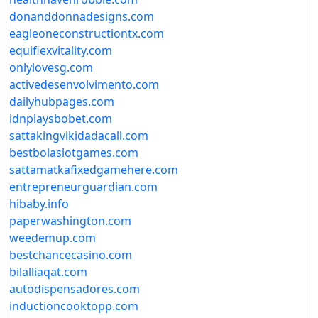
donanddonnadesigns.com
eagleoneconstructiontx.com
equiflexvitality.com
onlylovesg.com
activedesenvolvimento.com
dailyhubpages.com
idnplaysbobet.com
sattakingvikidadacall.com
bestbolaslotgames.com
sattamatkafixedgamehere.com
entrepreneurguardian.com
hibaby.info
paperwashington.com
weedemup.com
bestchancecasino.com
bilalliaqat.com
autodispensadores.com
inductioncooktopp.com