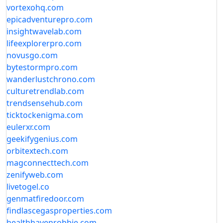
vortexohq.com
epicadventurepro.com
insightwavelab.com
lifeexplorerpro.com
novusgo.com
bytestormpro.com
wanderlustchrono.com
culturetrendlab.com
trendsensehub.com
ticktockenigma.com
eulerxr.com
geekifygenius.com
orbitextech.com
magconnecttech.com
zenifyweb.com
livetogel.co
genmatfiredoor.com
findlascegasproperties.com
healthhavenrobbie.com