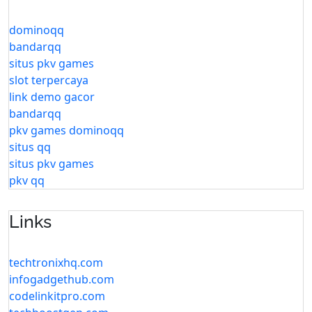
dominoqq
bandarqq
situs pkv games
slot terpercaya
link demo gacor
bandarqq
pkv games dominoqq
situs qq
situs pkv games
pkv qq
Links
techtronixhq.com
infogadgethub.com
codelinkitpro.com