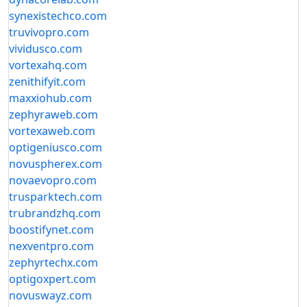
synexistechco.com
truvivopro.com
vividusco.com
vortexahq.com
zenithifyit.com
maxxiohub.com
zephyraweb.com
vortexaweb.com
optigeniusco.com
novuspherex.com
novaevopro.com
trusparktech.com
trubrandzhq.com
boostifynet.com
nexventpro.com
zephyrtechx.com
optigoxpert.com
novuswayz.com