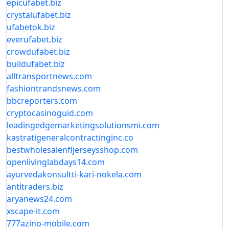
epicufabet.biz
crystalufabet.biz
ufabetok.biz
everufabet.biz
crowdufabet.biz
buildufabet.biz
alltransportnews.com
fashiontrandsnews.com
bbcreporters.com
cryptocasinoguid.com
leadingedgemarketingsolutionsmi.com
kastratigeneralcontractinginc.co
bestwholesalenfljerseysshop.com
openlivinglabdays14.com
ayurvedakonsultti-kari-nokela.com
antitraders.biz
aryanews24.com
xscape-it.com
777azino-mobile.com