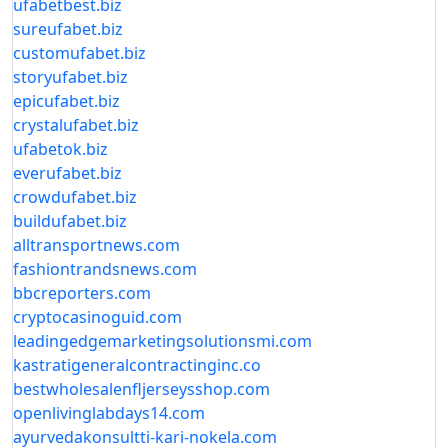
ufabetbest.biz
sureufabet.biz
customufabet.biz
storyufabet.biz
epicufabet.biz
crystalufabet.biz
ufabetok.biz
everufabet.biz
crowdufabet.biz
buildufabet.biz
alltransportnews.com
fashiontrandsnews.com
bbcreporters.com
cryptocasinoguid.com
leadingedgemarketingsolutionsmi.com
kastratigeneralcontractinginc.co
bestwholesalenfljerseysshop.com
openlivinglabdays14.com
ayurvedakonsultti-kari-nokela.com