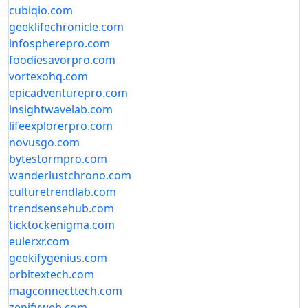
cubiqio.com
geeklifechronicle.com
infospherepro.com
foodiesavorpro.com
vortexohq.com
epicadventurepro.com
insightwavelab.com
lifeexplorerpro.com
novusgo.com
bytestormpro.com
wanderlustchrono.com
culturetrendlab.com
trendsensehub.com
ticktockenigma.com
eulerxr.com
geekifygenius.com
orbitextech.com
magconnecttech.com
zenifyweb.com