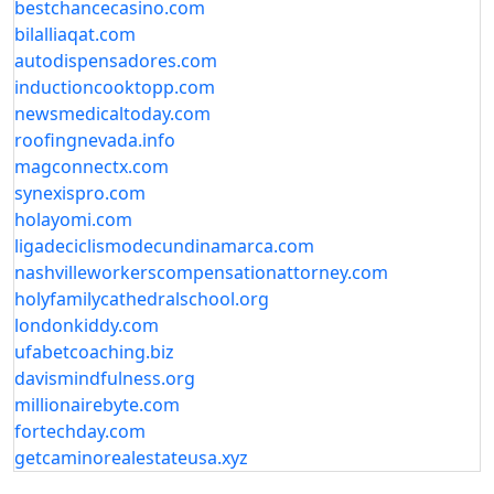
bestchancecasino.com
bilalliaqat.com
autodispensadores.com
inductioncooktopp.com
newsmedicaltoday.com
roofingnevada.info
magconnectx.com
synexispro.com
holayomi.com
ligadeciclismodecundinamarca.com
nashvilleworkerscompensationattorney.com
holyfamilycathedralschool.org
londonkiddy.com
ufabetcoaching.biz
davismindfulness.org
millionairebyte.com
fortechday.com
getcaminorealestateusa.xyz