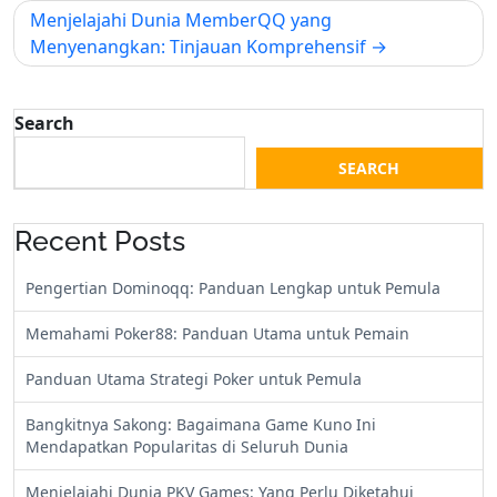
Menjelajahi Dunia MemberQQ yang
Menyenangkan: Tinjauan Komprehensif
Search
SEARCH
Recent Posts
Pengertian Dominoqq: Panduan Lengkap untuk Pemula
Memahami Poker88: Panduan Utama untuk Pemain
Panduan Utama Strategi Poker untuk Pemula
Bangkitnya Sakong: Bagaimana Game Kuno Ini
Mendapatkan Popularitas di Seluruh Dunia
Menjelajahi Dunia PKV Games: Yang Perlu Diketahui