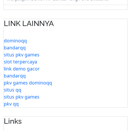
LINK LAINNYA
dominoqq
bandarqq
situs pkv games
slot terpercaya
link demo gacor
bandarqq
pkv games dominoqq
situs qq
situs pkv games
pkv qq
Links