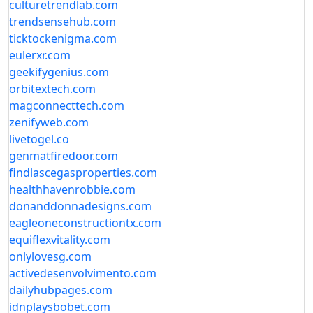
culturetrendlab.com
trendsensehub.com
ticktockenigma.com
eulerxr.com
geekifygenius.com
orbitextech.com
magconnecttech.com
zenifyweb.com
livetogel.co
genmatfiredoor.com
findlascegasproperties.com
healthhavenrobbie.com
donanddonnadesigns.com
eagleoneconstructiontx.com
equiflexvitality.com
onlylovesg.com
activedesenvolvimento.com
dailyhubpages.com
idnplaysbobet.com