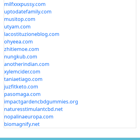
milfxxxpussy.com
uptodatefamily.com
musitop.com
utyam.com
lacostituzioneblog.com
ohyeea.com
zhitiemoe.com
nungkub.com
anotherindian.com
xylemcider.com
taniaetiago.com
juzfitketo.com
pasomaga.com
impactgardencbdgummies.org
naturesstimulantcbd.net
nopalinaeuropa.com
biomagnify.net