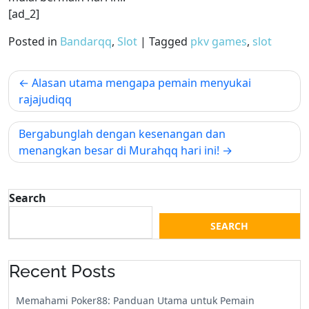
[ad_2]
Posted in
Bandarqq
,
Slot
|
Tagged
pkv games
,
slot
Post
Alasan utama mengapa pemain menyukai
navigation
rajajudiqq
Bergabunglah dengan kesenangan dan
menangkan besar di Murahqq hari ini!
Search
SEARCH
Recent Posts
Memahami Poker88: Panduan Utama untuk Pemain