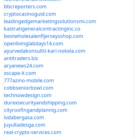
bbcreporters.com
cryptocasinoguid.com
leadingedgemarketingsolutionsmi.com
kastratigeneralcontractinginc.co
bestwholesalenfljerseysshop.com
openlivinglabdays14.com
ayurvedakonsultti-kari-nokela.com
antitraders.biz
aryanews24.com
xscape-it.com
777azino-mobile.com
cobbseniorbowl.com
technowdesign.com
durexsecurityandshipping.com
cityroofingandplannig.com
ivdabergasa.com
juyultadesga.com
real-crypto-services.com