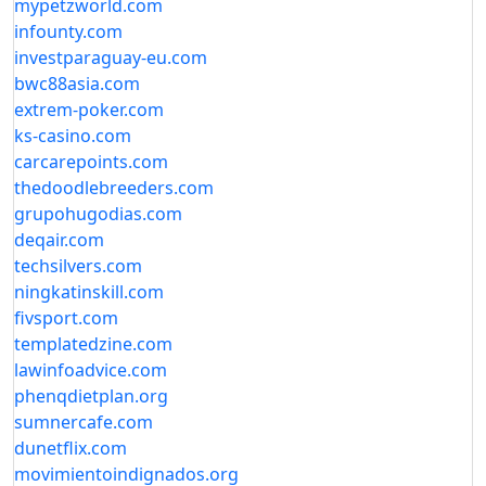
mypetzworld.com
infounty.com
investparaguay-eu.com
bwc88asia.com
extrem-poker.com
ks-casino.com
carcarepoints.com
thedoodlebreeders.com
grupohugodias.com
deqair.com
techsilvers.com
ningkatinskill.com
fivsport.com
templatedzine.com
lawinfoadvice.com
phenqdietplan.org
sumnercafe.com
dunetflix.com
movimientoindignados.org