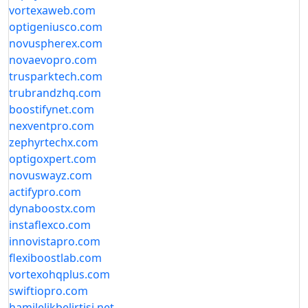
vortexaweb.com
optigeniusco.com
novuspherex.com
novaevopro.com
trusparktech.com
trubrandzhq.com
boostifynet.com
nexventpro.com
zephyrtechx.com
optigoxpert.com
novuswayz.com
actifypro.com
dynaboostx.com
instaflexco.com
innovistapro.com
flexiboostlab.com
vortexohqplus.com
swiftiopro.com
hamilelikbelirtisi.net