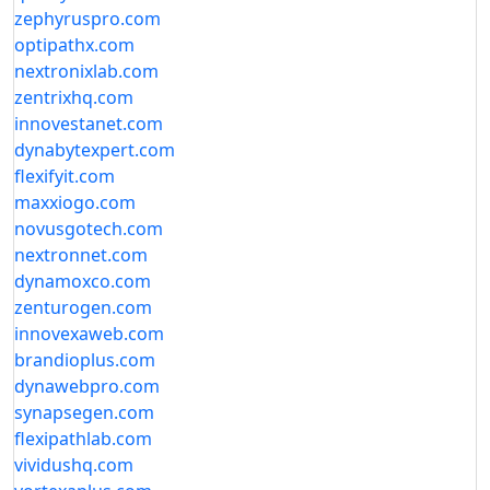
zephyruspro.com
optipathx.com
nextronixlab.com
zentrixhq.com
innovestanet.com
dynabytexpert.com
flexifyit.com
maxxiogo.com
novusgotech.com
nextronnet.com
dynamoxco.com
zenturogen.com
innovexaweb.com
brandioplus.com
dynawebpro.com
synapsegen.com
flexipathlab.com
vividushq.com