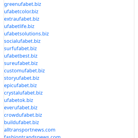
greenufabet.biz
ufabetcolor.biz
extraufabet.biz
ufabetlife.biz
ufabetsolutions.biz
socialufabet.biz
surfufabet.biz
ufabetbest.biz
sureufabet.biz
customufabet.biz
storyufabet.biz
epicufabet.biz
crystalufabet.biz
ufabetok.biz
everufabet.biz
crowdufabet.biz
buildufabet.biz
alltransportnews.com
fashiontrandsnews.com