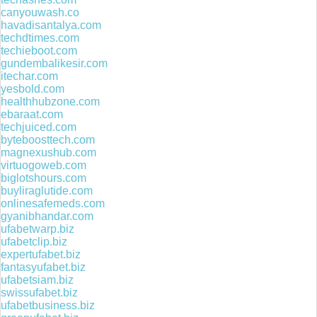
canyouwash.co
havadisantalya.com
techdtimes.com
techieboot.com
gundembalikesir.com
itechar.com
yesbold.com
healthhubzone.com
ebaraat.com
techjuiced.com
byteboosttech.com
magnexushub.com
virtuogoweb.com
biglotshours.com
buyliraglutide.com
onlinesafemeds.com
gyanibhandar.com
ufabetwarp.biz
ufabetclip.biz
expertufabet.biz
fantasyufabet.biz
ufabetsiam.biz
swissufabet.biz
ufabetbusiness.biz