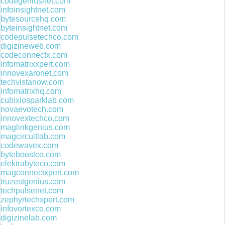
codegeniusnet.com
infoinsightnet.com
bytesourcehq.com
byteinsightnet.com
codepulsetechco.com
digizineweb.com
codeconnectx.com
infomatrixxpert.com
innovexaronet.com
techvistanow.com
infomatrixhq.com
cubixiosparklab.com
novaevotech.com
innovextechco.com
maglinkgenius.com
magcircuitlab.com
codewavex.com
byteboostco.com
elektrabyteco.com
magconnectxpert.com
truzestgenius.com
techpulsenet.com
zephyrtechxpert.com
infovortexco.com
digizinelab.com