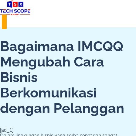
Skip
to
content
Bagaimana IMCQQ
Mengubah Cara
Bisnis
Berkomunikasi
dengan Pelanggan
[ad_1]
Dalam lingkungan bisnis yang serba cepat dan sangat