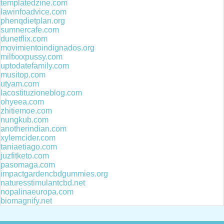
templatedzine.com
lawinfoadvice.com
phenqdietplan.org
sumnercafe.com
dunetflix.com
movimientoindignados.org
milfxxxpussy.com
uptodatefamily.com
musitop.com
utyam.com
lacostituzioneblog.com
ohyeea.com
zhitiemoe.com
nungkub.com
anotherindian.com
xylemcider.com
taniaetiago.com
juzfitketo.com
pasomaga.com
impactgardencbdgummies.org
naturesstimulantcbd.net
nopalinaeuropa.com
biomagnify.net