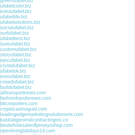
greenufabet.biz
ufabetcolor.biz
extraufabet.biz
ufabetlife.biz
ufabetsolutions.biz
socialufabet.biz
surfufabet.biz
ufabetbest.biz
sureufabet.biz
customufabet.biz
storyufabet.biz
epicufabet.biz
crystalufabet.biz
ufabetok.biz
everufabet.biz
crowdufabet.biz
buildufabet.biz
alltransportnews.com
fashiontrandsnews.com
bbcreporters.com
cryptocasinoguid.com
leadingedgemarketingsolutionsmi.com
kastratigeneralcontractinginc.co
bestwholesalenfljerseysshop.com
openlivinglabdays14.com