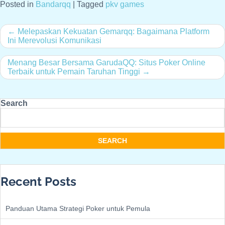
Posted in
Bandarqq
|
Tagged
pkv games
Post
Melepaskan Kekuatan Gemarqq: Bagaimana Platform
Ini Merevolusi Komunikasi
navigation
Menang Besar Bersama GarudaQQ: Situs Poker Online
Terbaik untuk Pemain Taruhan Tinggi
Search
SEARCH
Recent Posts
Panduan Utama Strategi Poker untuk Pemula