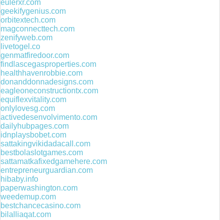
eulerxr.com
geekifygenius.com
orbitextech.com
magconnecttech.com
zenifyweb.com
livetogel.co
genmatfiredoor.com
findlascegasproperties.com
healthhavenrobbie.com
donanddonnadesigns.com
eagleoneconstructiontx.com
equiflexvitality.com
onlylovesg.com
activedesenvolvimento.com
dailyhubpages.com
idnplaysbobet.com
sattakingvikidadacall.com
bestbolaslotgames.com
sattamatkafixedgamehere.com
entrepreneurguardian.com
hibaby.info
paperwashington.com
weedemup.com
bestchancecasino.com
bilalliaqat.com