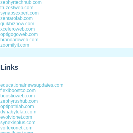
zephyrtechhub.com
truzestweb.com
synapsexpert.com
zentarolab.com
quikbiznow.com
xceleroweb.com
optigogoweb.com
brandaroweb.com
zoomifyit.com
Links
educationalnewsupdates.com
flexiboostco.com
boostioweb.com
zephyrushub.com
optipathlab.com
dynabytelab.com
evolvionet.com
synexisplus.com
vortexonet.com