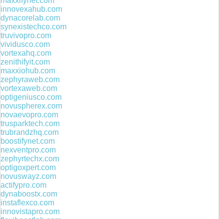
maxxifynet.com
innovexahub.com
dynacorelab.com
synexistechco.com
truvivopro.com
vividusco.com
vortexahq.com
zenithifyit.com
maxxiohub.com
zephyraweb.com
vortexaweb.com
optigeniusco.com
novuspherex.com
novaevopro.com
trusparktech.com
trubrandzhq.com
boostifynet.com
nexventpro.com
zephyrtechx.com
optigoxpert.com
novuswayz.com
actifypro.com
dynaboostx.com
instaflexco.com
innovistapro.com