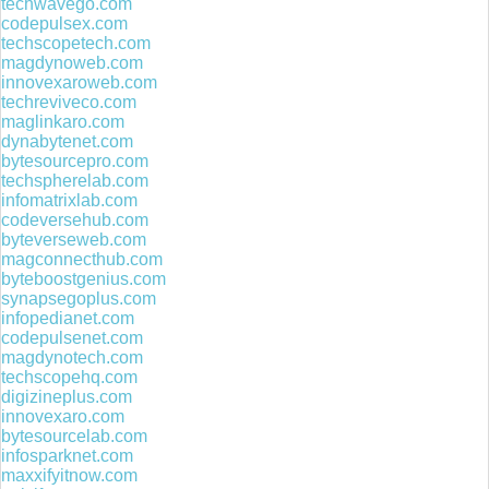
techwavego.com
codepulsex.com
techscopetech.com
magdynoweb.com
innovexaroweb.com
techreviveco.com
maglinkaro.com
dynabytenet.com
bytesourcepro.com
techspherelab.com
infomatrixlab.com
codeversehub.com
byteverseweb.com
magconnecthub.com
byteboostgenius.com
synapsegoplus.com
infopedianet.com
codepulsenet.com
magdynotech.com
techscopehq.com
digizineplus.com
innovexaro.com
bytesourcelab.com
infosparknet.com
maxxifyitnow.com