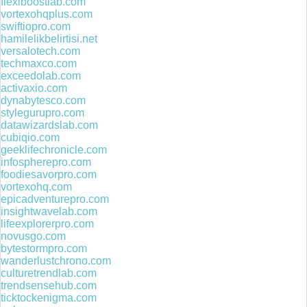
flexiboostlab.com
vortexohqplus.com
swiftiopro.com
hamilelikbelirtisi.net
versalotech.com
techmaxco.com
exceedolab.com
activaxio.com
dynabytesco.com
stylegurupro.com
datawizardslab.com
cubiqio.com
geeklifechronicle.com
infospherepro.com
foodiesavorpro.com
vortexohq.com
epicadventurepro.com
insightwavelab.com
lifeexplorerpro.com
novusgo.com
bytestormpro.com
wanderlustchrono.com
culturetrendlab.com
trendsensehub.com
ticktockenigma.com