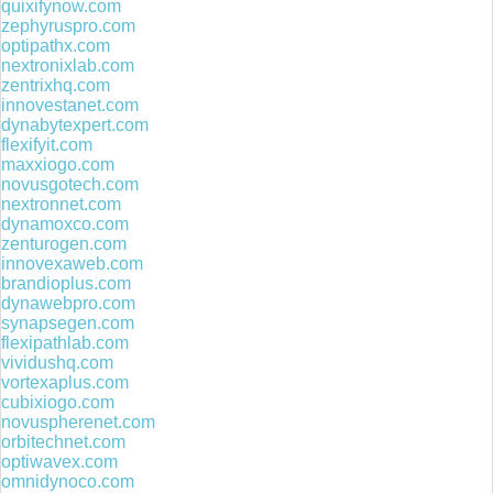
quixifynow.com
zephyruspro.com
optipathx.com
nextronixlab.com
zentrixhq.com
innovestanet.com
dynabytexpert.com
flexifyit.com
maxxiogo.com
novusgotech.com
nextronnet.com
dynamoxco.com
zenturogen.com
innovexaweb.com
brandioplus.com
dynawebpro.com
synapsegen.com
flexipathlab.com
vividushq.com
vortexaplus.com
cubixiogo.com
novuspherenet.com
orbitechnet.com
optiwavex.com
omnidynoco.com