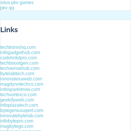
situs pkv games
pkv qq
Links
techtronixhq.com
infogadgethub.com
codelinkitpro.com
techboostgen.com
techsensehub.com
bytelabtech.com
innovatexaweb.com
magdynotechco.com
infosparkitnow.com
techvortexco.com
geekifyweb.com
infoplazatech.com
bytegeniusxpert.com
innovatebytelab.com
infobytepro.com
magbytego.com