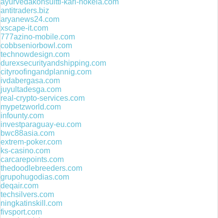
ayurvedakonsultti-kari-nokela.com
antitraders.biz
aryanews24.com
xscape-it.com
777azino-mobile.com
cobbseniorbowl.com
technowdesign.com
durexsecurityandshipping.com
cityroofingandplannig.com
ivdabergasa.com
juyultadesga.com
real-crypto-services.com
mypetzworld.com
infounty.com
investparaguay-eu.com
bwc88asia.com
extrem-poker.com
ks-casino.com
carcarepoints.com
thedoodlebreeders.com
grupohugodias.com
deqair.com
techsilvers.com
ningkatinskill.com
fivsport.com