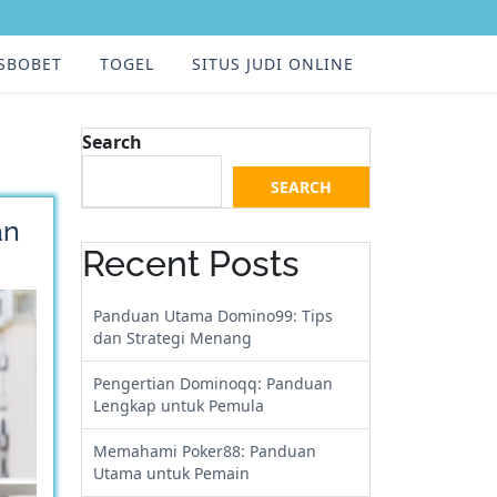
SBOBET
TOGEL
SITUS JUDI ONLINE
Search
SEARCH
an
Recent Posts
Panduan Utama Domino99: Tips
dan Strategi Menang
Pengertian Dominoqq: Panduan
Lengkap untuk Pemula
Memahami Poker88: Panduan
Utama untuk Pemain