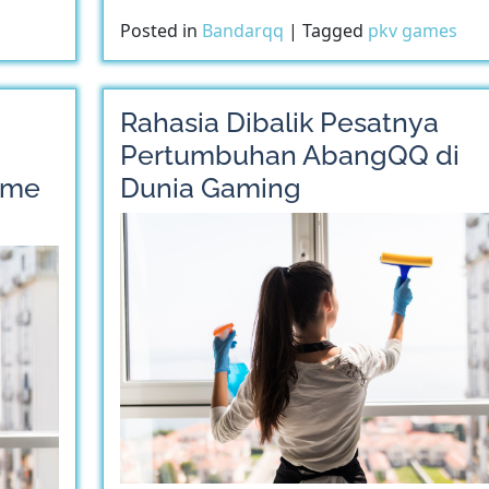
Posted in
Bandarqq
|
Tagged
pkv games
Rahasia Dibalik Pesatnya
Pertumbuhan AbangQQ di
ame
Dunia Gaming