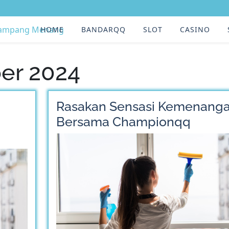
HOME
BANDARQQ
SLOT
CASINO
er 2024
Rasakan Sensasi Kemenang
Bersama Championqq