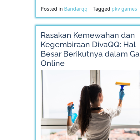
Posted in
Bandarqq
|
Tagged
pkv games
Rasakan Kemewahan dan
Kegembiraan DivaQQ: Hal
Besar Berikutnya dalam G
Online