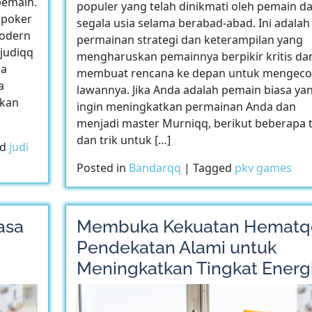
pemain.
populer yang telah dinikmati oleh pemain da
 poker
segala usia selama berabad-abad. Ini adalah
modern
permainan strategi dan keterampilan yang
rjudiqq
mengharuskan pemainnya berpikir kritis da
da
membuat rencana ke depan untuk mengec
a
lawannya. Jika Anda adalah pemain biasa ya
ikan
ingin meningkatkan permainan Anda dan
menjadi master Murniqq, berikut beberapa t
dan trik untuk […]
ed
judi
Posted in
Bandarqq
|
Tagged
pkv games
asa
Membuka Kekuatan Hematq
Pendekatan Alami untuk
Meningkatkan Tingkat Energ